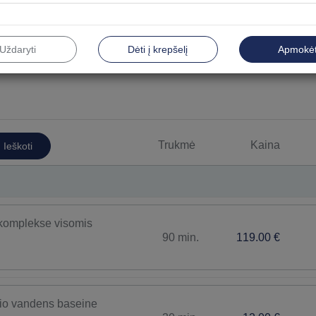
Uždaryti
Dėti į krepšelį
Apmokėt
Vyrams
Top
Fizioterapijos procedūros
Gydom
Trukmė
Kaina
Ieškoti
Gydomosios vonios
Inhali
Kūno ir veido puoselėjimo procedūros
Kūno 
SPA procedūros
Veido
 komplekse visomis
90 min.
119.00 €
io vandens baseine