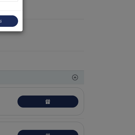
i
ojo masažo procedūros
acijos
puoselėjimo procedūros
 odos puoselėjimo procedūros