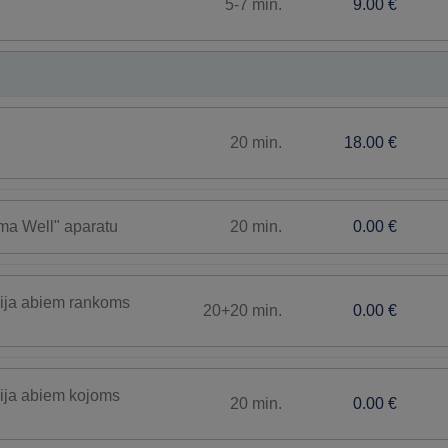
5-7 min.
9.00 €
20 min.
18.00 €
20 min.
0.00 €
ima Well" aparatu
ija abiem rankoms
20+20 min.
0.00 €
ija abiem kojoms
20 min.
0.00 €