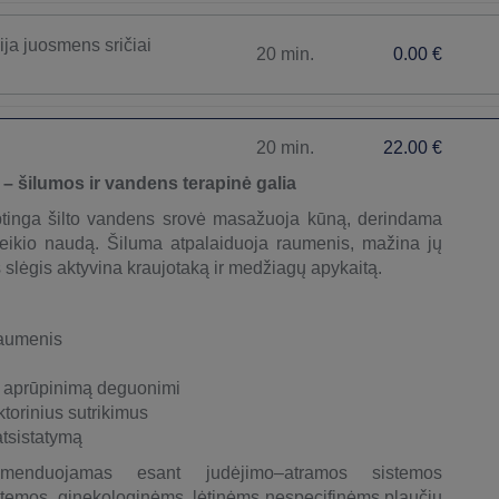
ja juosmens sričiai
20 min.
0.00 €
20 min.
22.00 €
 šilumos ir vandens terapinė galia
tinga šilto vandens srovė masažuoja kūną, derindama
veikio naudą. Šiluma atpalaiduoja raumenis, mažina jų
slėgis aktyvina kraujotaką ir medžiagų apykaitą.
raumenis
ių aprūpinimą deguonimi
ktorinius sutrikimus
tsistatymą
menduojamas esant judėjimo–atramos sistemos
istemos, ginekologinėms, lėtinėms nespecifinėms plaučių