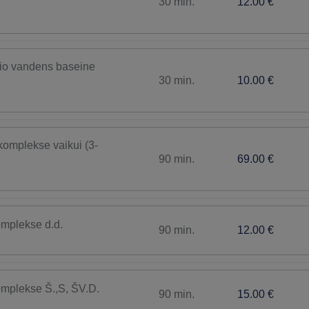
30 min.
12.00 €
io vandens baseine
30 min.
10.00 €
komplekse vaikui (3-
90 min.
69.00 €
omplekse d.d.
90 min.
12.00 €
omplekse Š.,S, ŠV.D.
90 min.
15.00 €