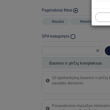
Pagrindiniai filtrai
Masažai
Moterims
SPA kategorijos
Baseino ir pirčių kompleksas
Gydomojo purvo procedūros
Kineziterapija
Baseino ir pirčių kompleksas
Rankų ir kojų sveikatinimo procedūros
10 apsilankymų baseino ir pirčių
savaitės dienomis
Povandeninis masažas mineralin