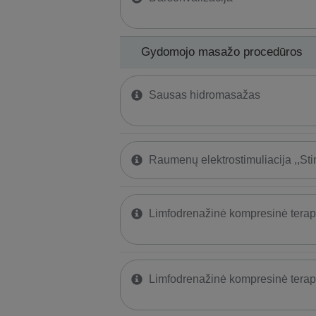
Gydomojo masažo procedūros
Sausas hidromasažas
Raumenų elektrostimuliacija ,,St
Limfodrenažinė kompresinė terap
Limfodrenažinė kompresinė terap