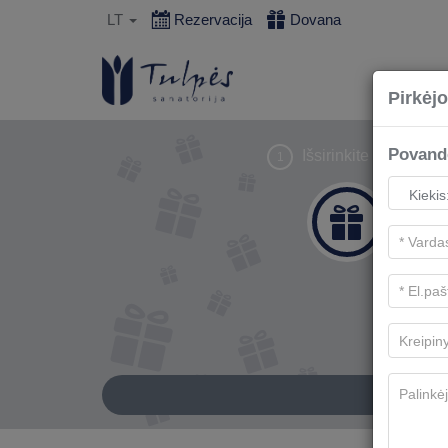
LT
Rezervacija
Dovana
Pirkėjo
Povand
Išsirinkite dovaną
1