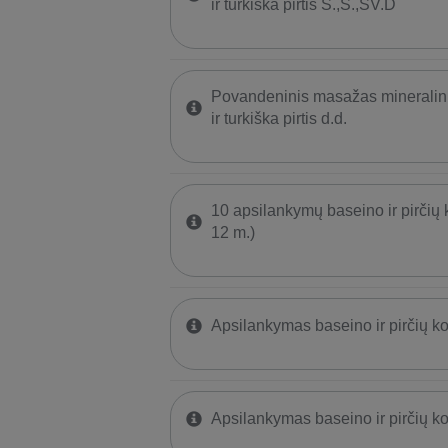
ir turkiška pirtis Š.,S.,ŠV.D
Povandeninis masažas mineralin
ir turkiška pirtis d.d.
10 apsilankymų baseino ir pirčių 
12 m.)
Apsilankymas baseino ir pirčių k
Apsilankymas baseino ir pirčių k