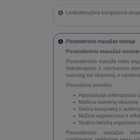
Limfodrenažinė kompresinė terapi
Povandeninis masažas vonioje
Povandeninis masažas vonioje –
Povandeninio masažo metu kryp
hidroterapijos ir mechaninio po
nuovargį bei skausmą, o vandens 
Procedūros poveikis:
Atpalaiduoja įsitempusius 
Malšina raumenų skausmą
Gerina kraujotaką ir audin
Mažina vegetacinius ir refle
Skatina bendrą organizmo a
Povandeninis masažas reko
sutrikimams, periferinės nervų s