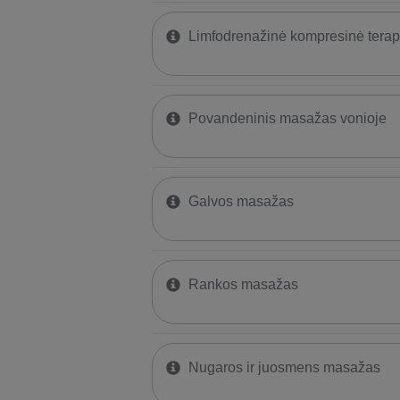
Limfodrenažinė kompresinė terapi
Povandeninis masažas vonioje
Galvos masažas
Rankos masažas
Nugaros ir juosmens masažas