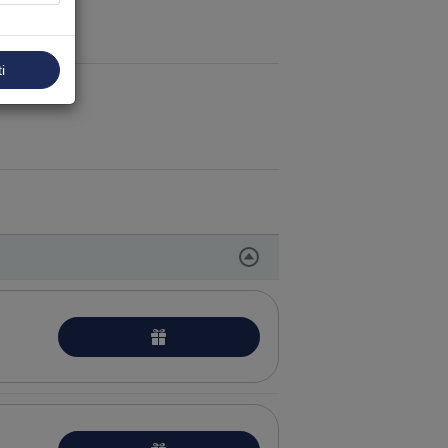
i
ojo masažo procedūros
acijos
puoselėjimo procedūros
 odos puoselėjimo procedūros