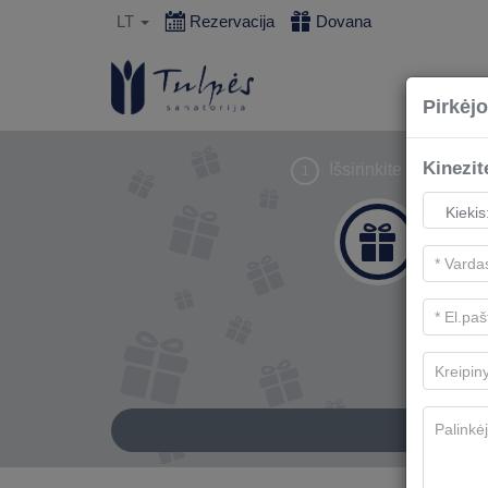
LT
Rezervacija
Dovana
Pirkėjo
​Kinezi
Išsirinkite dovaną
1