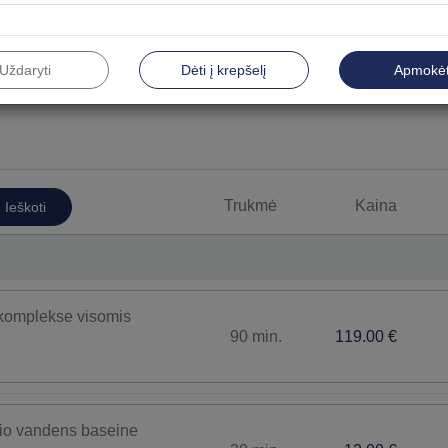
Uždaryti
Dėti į krepšelį
Apmokėt
Vyrams
Top
Fizioterapijos procedūros
Gydom
Trukmė
Kaina
Ieškoti
Gydomosios vonios
Inhali
Kūno ir veido puoselėjimo procedūros
Kūno 
SPA procedūros
Veido
 komplekse visomis
90 min.
119.00 €
io vandens baseine