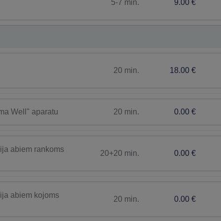
5-7 min.
9.00 €
20 min.
18.00 €
20 min.
0.00 €
ima Well" aparatu
ija abiem rankoms
20+20 min.
0.00 €
ija abiem kojoms
20 min.
0.00 €