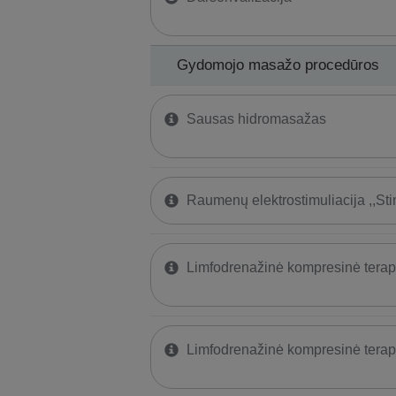
Gydomojo masažo procedūros
Sausas hidromasažas
Raumenų elektrostimuliacija ,,St
Limfodrenažinė kompresinė terap
Limfodrenažinė kompresinė terap