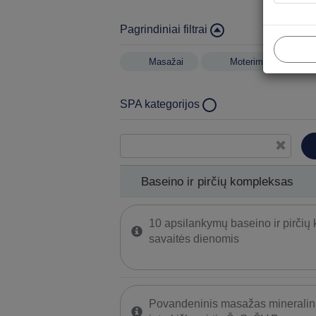
Pagrindiniai filtrai
Masažai
Moterims
SPA kategorijos
Baseino ir pirčių kompleksas
Gydomojo purvo procedūros
Kineziterapija
Baseino ir pirčių kompleksas
Rankų ir kojų sveikatinimo procedūros
10 apsilankymų baseino ir pirčių
savaitės dienomis
Povandeninis masažas mineralin