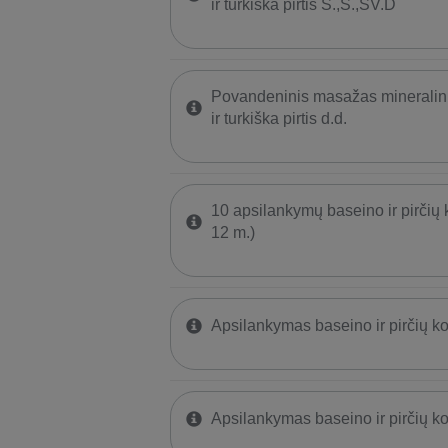
ir turkiška pirtis Š.,S.,ŠV.D
Povandeninis masažas mineralin
ir turkiška pirtis d.d.
10 apsilankymų baseino ir pirčių 
12 m.)
Apsilankymas baseino ir pirčių k
Apsilankymas baseino ir pirčių k